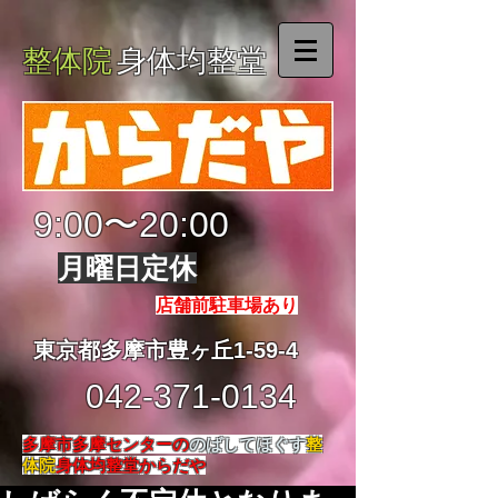
整体院
身体均整堂
9:00〜20:00
月曜日定休
店舗前駐車場あり
東京都多摩市豊ヶ丘1-59-4
042-371-0134
多摩市多摩センターの
のばしてほぐす
整
体院
身体均整堂からだや