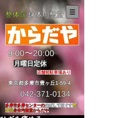
整体院
身体均整堂
9:00〜20:00
月曜日定休
店舗前駐車場あり
東京都多摩市豊ヶ丘1-59-4
042-371-0134
多摩市多摩センターの
のばしてほぐす
整
体院
身体均整堂からだや