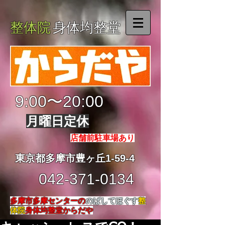
整体院
身体均整堂
9:00〜20:00
月曜日定休
店舗前駐車場あり
東京都多摩市豊ヶ丘1-59-4
042-371-0134
多摩市多摩センターの
のばしてほぐす
整
体院
身体均整堂からだや