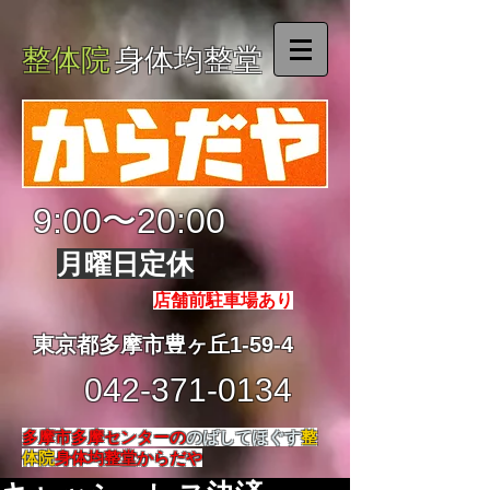
整体院
身体均整堂
9:00〜20:00
月曜日定休
店舗前駐車場あり
東京都多摩市豊ヶ丘1-59-4
042-371-0134
多摩市多摩センターの
のばしてほぐす
整
体院
身体均整堂からだや