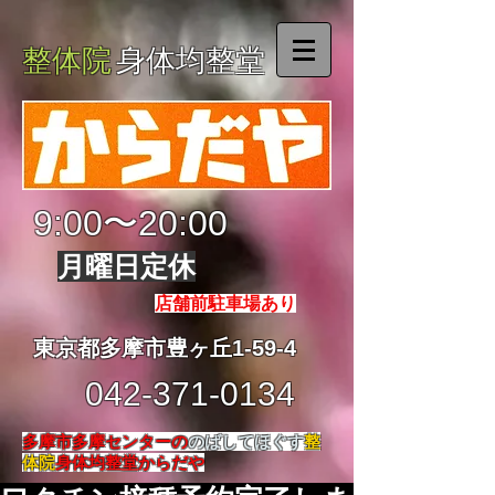
整体院
身体均整堂
9:00〜20:00
月曜日定休
店舗前駐車場あり
東京都多摩市豊ヶ丘1-59-4
042-371-0134
多摩市多摩センターの
のばしてほぐす
整
体院
身体均整堂からだや