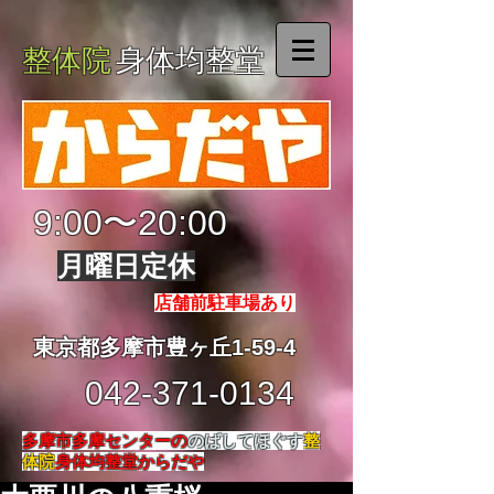
整体院
身体均整堂
9:00〜20:00
月曜日定休
店舗前駐車場あり
東京都多摩市豊ヶ丘1-59-4
042-371-0134
多摩市多摩センターの
のばしてほぐす
整
体院
身体均整堂からだや