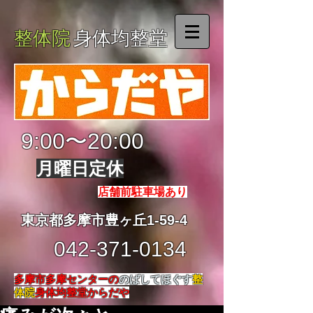
整体院
身体均整堂
9:00〜20:00
月曜日定休
店舗前駐車場あり
東京都多摩市豊ヶ丘1-59-4
042-371-0134
多摩市多摩センターの
のばしてほぐす
整
体院
身体均整堂からだや