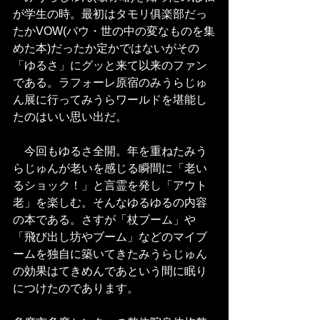
が学生の時。最初はタモリ俱楽部だっ
たかVOW(バウ・世の中の変なものを集
めた本)だったか定かではないがその
「ゆるさ」にグッと来て以来のファン
である。ラフォーレ原宿のみうらじゅ
ん展に行ってみうらワールドを堪能し
たのはいい思い出だ。
　今回もゆるさ全開。年を重ねたみう
らじゅんが老いを感じる瞬間に「老い
るショック！」と言霊を発し「アウト
老」を楽しむ。そんなゆるゆるの内容
の本である。さすが「杖ブーム」や
「飛び出し坊やブーム」などのマイブ
ームを独自に築いてきたみうらじゅん
の効果はてきめんであという間に眠り
につけたのであります。