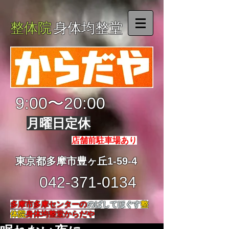
整体院
身体均整堂
9:00〜20:00
月曜日定休
店舗前駐車場あり
東京都多摩市豊ヶ丘1-59-4
042-371-0134
多摩市多摩センターの
のばしてほぐす
整
体院
身体均整堂からだや