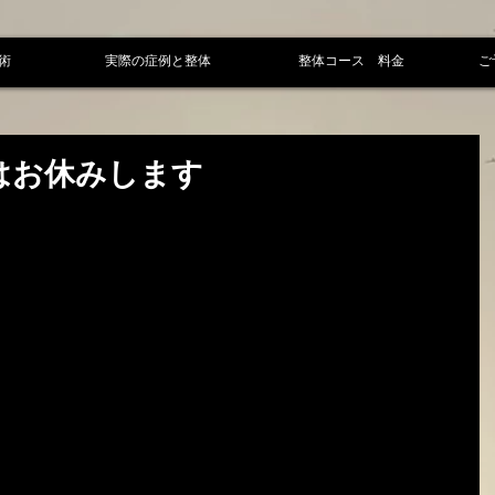
術
実際の症例と整体
整体コース 料金
ご
)はお休みします