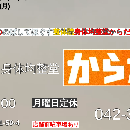
(月)
の
のばしてほぐす
整体院
身体均整堂から
身体均整堂
:00
月曜日定休
042-
59-4
店舗前駐車場あり