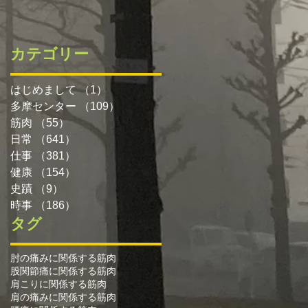
カテゴリー
はじめまして
（1）
1件の記事
多摩センター
（109）
109件の記事
筋肉
（55）
55件の記事
日常
（641）
641件の記事
仕事
（381）
381件の記事
健康
（154）
154件の記事
史蹟
（9）
9件の記事
時事
（186）
186件の記事
タグ
肘の痛みに関係する筋肉
股関節痛に関係する筋肉
肩こりに関係する筋肉
肩の痛みに関係する筋肉