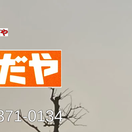
だや
371-0134