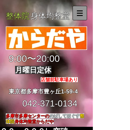
整体院
身体均整堂
9:00〜20:00
月曜日定休
店舗前駐車場あり
東京都多摩市豊ヶ丘1-59-4
042-371-0134
多摩市多摩センターの
のばしてほぐす
整
体院
身体均整堂からだや