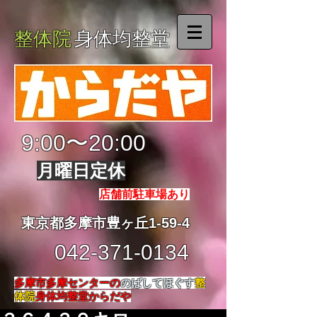
整体院
身体均整堂
9:00〜20:00
月曜日定休
店舗前駐車場あり
東京都多摩市豊ヶ丘1-59-4
042-371-0134
多摩市多摩センターの
のばしてほぐす
整
体院
身体均整堂からだや