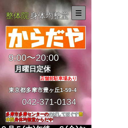
整体院
身体均整堂
9:00〜20:00
月曜日定休
店舗前駐車場あり
東京都多摩市豊ヶ丘1-59-4
042-371-0134
多摩市多摩センターの
のばしてほぐす
整
体院
身体均整堂からだや