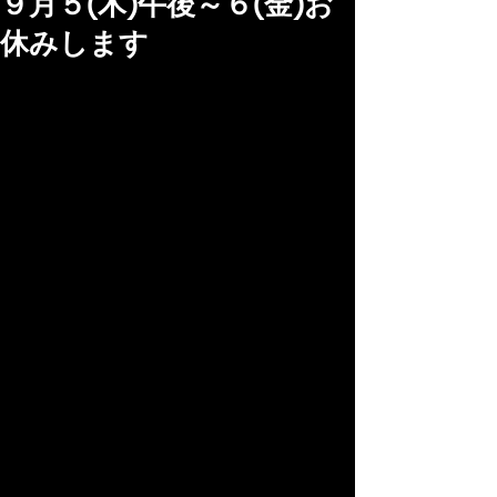
９月５(木)午後～６(金)お
休みします