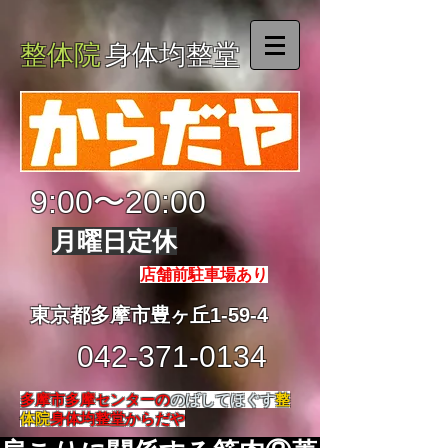
整体院
身体均整堂
9:00〜20:00
月曜日定休
店舗前駐車場あり
東京都多摩市豊ヶ丘1-59-4
042-371-0134
多摩市多摩センターの
のばしてほぐす
整
体院
身体均整堂からだや