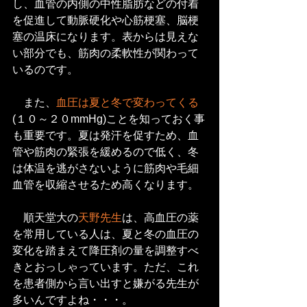
し、血管の内側の中性脂肪などの付着
を促進して動脈硬化や心筋梗塞、脳梗
塞の温床になります。表からは見えな
い部分でも、筋肉の柔軟性が関わって
いるのです。
　また、
血圧は夏と冬で変わってくる
(１０～２０mmHg)ことを知っておく事
も重要です。夏は発汗を促すため、血
管や筋肉の緊張を緩めるので低く、冬
は体温を逃がさないように筋肉や毛細
血管を収縮させるため高くなります。
　順天堂大の
天野先生
は、高血圧の薬
を常用している人は、夏と冬の血圧の
変化を踏まえて降圧剤の量を調整すべ
きとおっしゃっています。ただ、これ
を患者側から言い出すと嫌がる先生が
多いんですよね・・・。