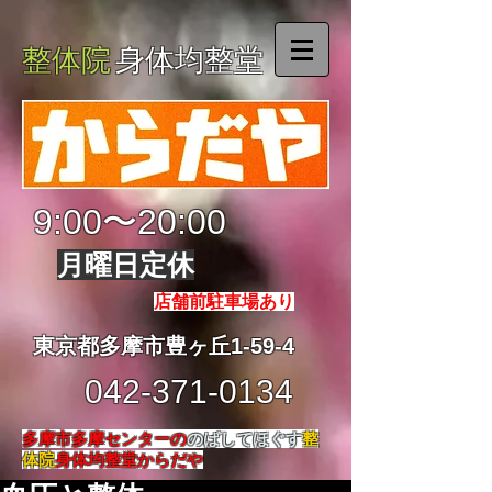
整体院
身体均整堂
9:00〜20:00
月曜日定休
店舗前駐車場あり
東京都多摩市豊ヶ丘1-59-4
042-371-0134
多摩市多摩センターの
のばしてほぐす
整
体院
身体均整堂からだや