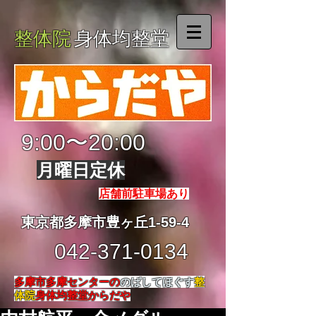
整体院
身体均整堂
9:00〜20:00
月曜日定休
店舗前駐車場あり
東京都多摩市豊ヶ丘1-59-4
042-371-0134
多摩市多摩センターの
のばしてほぐす
整
体院
身体均整堂からだや