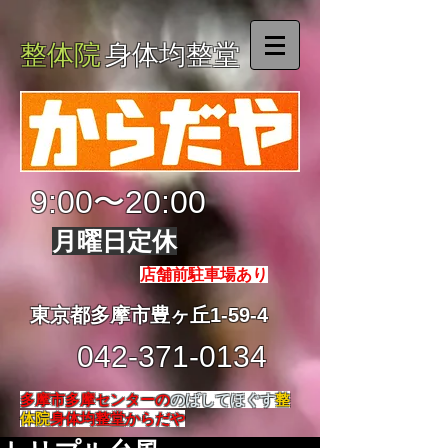
整体院
身体均整堂
9:00〜20:00
月曜日定休
店舗前駐車場あり
東京都多摩市豊ヶ丘1-59-4
042-371-0134
多摩市多摩センターの
のばしてほぐす
整
体院
身体均整堂からだや