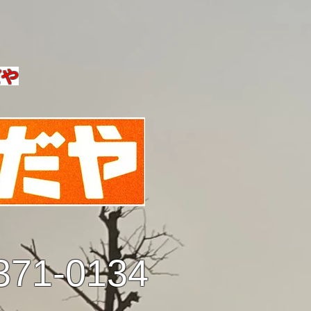
だや
371-0134