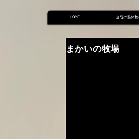
HOME
当院の整体施
まかいの牧場