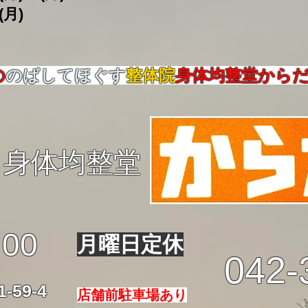
(月)
の
のばしてほぐす
整体院
身体均整堂から
身体均整堂
:00
月曜日定休
042-
59-4
店舗前駐車場あり