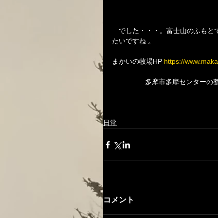
　でした・・・。富士山のふもと
たいですね 。
まかいの牧場HP 
https://www.maka
                 多
日常
コメント