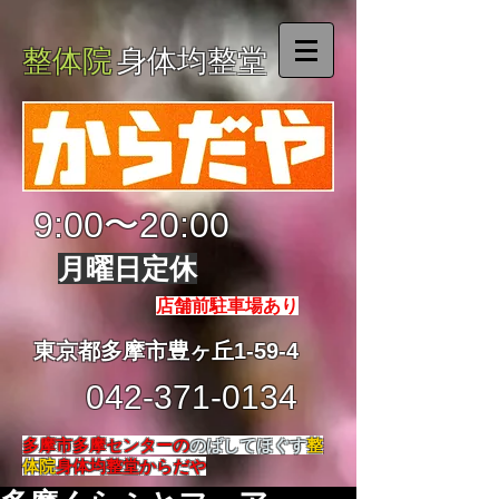
整体院
身体均整堂
9:00〜20:00
月曜日定休
店舗前駐車場あり
東京都多摩市豊ヶ丘1-59-4
042-371-0134
多摩市多摩センターの
のばしてほぐす
整
体院
身体均整堂からだや