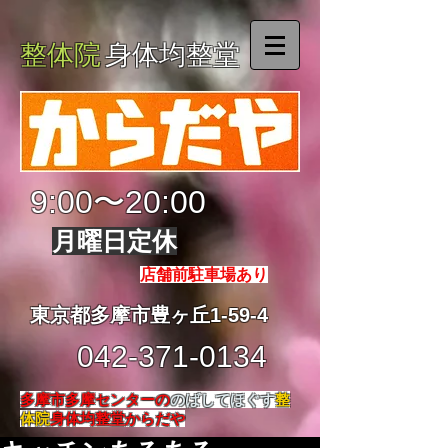
整体院
身体均整堂
9:00〜20:00
月曜日定休
店舗前駐車場あり
東京都多摩市豊ヶ丘1-59-4
042-371-0134
多摩市多摩センターの
のばしてほぐす
整
体院
身体均整堂からだや