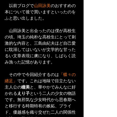
　以前ブログで
山田詠美
のおすすめの
本について後で買いますといったのを
ふと思い出しました。
　山田詠美と出会ったのは僕が高校生
の頃。埼玉の純朴な高校生にとって刺
激的な内容と、三島由紀夫ほど自己愛
に耽溺してはいないが文学的な甘った
るい文章表現に虜になり、しばらく読
み漁った記憶があります。
　その中で今回紹介するのは
「蝶々の
纏足」
です。これは地味で目立たない
主人公の
瞳美
と、華やかでみんなに好
かれる
えり子
という二人の少女の物語
です。無邪気な少女時代から思春期へ
と移行する時期特有の嫉妬、プライ
ド、優越感を織り交ぜた二人の関係性