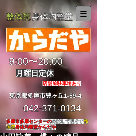
整体院
身体均整堂
9:00〜20:00
月曜日定休
店舗前駐車場あり
東京都多摩市豊ヶ丘1-59-4
042-371-0134
多摩市多摩センターの
のばしてほぐす
整
体院
身体均整堂からだや