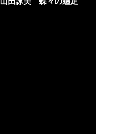
山田詠美 蝶々の纏足