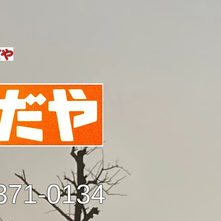
だや
371-0134