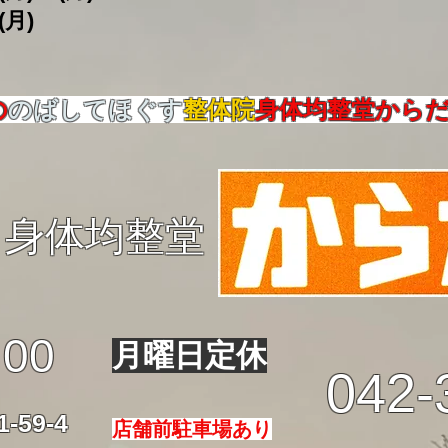
(月)
の
のばしてほぐす
整体院
身体均整堂から
身体均整堂
:00
月曜日定休
042-
59-4
店舗前駐車場あり