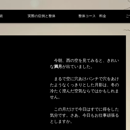
術
実際の症例と整体
整体コース 料金
ご
　今朝、西の空を見てみると、きれい
な
満月
が出ていました。
　まるで空に穴あけパンチで穴をあけ
たようなくっきりとした月影は、冬の
冷たく澄んだ空気ならではかもしれま
せん。
　この月だけで今日はすでに得をした
気分です。さあ、今日もお仕事頑張る
としますか。