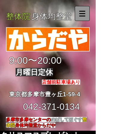
整体院
身体均整堂
9:00〜20:00
月曜日定休
店舗前駐車場あり
東京都多摩市豊ヶ丘1-59-4
042-371-0134
多摩市多摩センターの
のばしてほぐす
整
体院
身体均整堂からだや