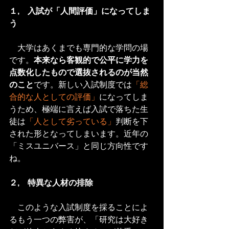
１,　入試が「人間評価」になってしま
う
　大学はあくまでも専門的な学問の場
です。
本来なら客観的で公平に学力を
点数化したもので選抜されるのが当然
のこと
です。新しい入試制度では
「総
合的な人としての評価」
になってしま
うため、極端に言えば入試で落ちた生
徒は
「人として劣っている」
判断を下
された形となってしまいます。近年の
「ミスユニバース」と同じ方向性です
ね。
２,　特異な人材の排除
　このような入試制度を採ることによ
るもう一つの弊害が、「研究は大好き