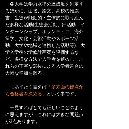
「各大学は学力水準の達成度を判定す
るほかに、面接、論文、高校の推薦
書、生徒が能動的・主体的に取り組ん
だ多様な活動(生徒会活動、部活動、イ
ンターンシップ、ボランティア、海外
留学、文化・芸術活動やスポーツ活
動、大学や地域と連携した活動等)、大
学入学後の学修計画案を評価するな
ど、多様な方法で入学者を選抜し、こ
れらの丁寧な選抜による入学者割合の
大幅な増加を図る」
　まあ平たく言えば
「多方面の観点か
ら合格者を決める」
という事です。
　一見すればとても正しいことのよう
に思えますが、これには大きな問題点
が2点あります。