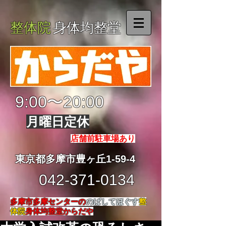
整体院
身体均整堂
9:00〜20:00
月曜日定休
店舗前駐車場あり
東京都多摩市豊ヶ丘1-59-4
042-371-0134
多摩市多摩センターの
のばしてほぐす
整
体院
身体均整堂からだや