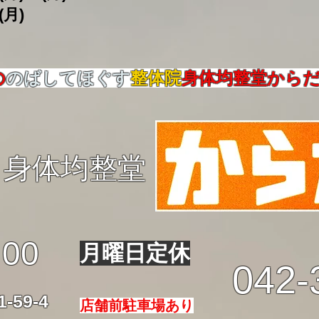
(月)
の
のばしてほぐす
整体院
身体均整堂から
身体均整堂
:00
月曜日定休
042-
59-4
店舗前駐車場あり