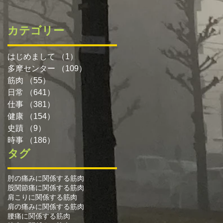
カテゴリー
はじめまして
（1）
1件の記事
多摩センター
（109）
109件の記事
筋肉
（55）
55件の記事
日常
（641）
641件の記事
仕事
（381）
381件の記事
健康
（154）
154件の記事
史蹟
（9）
9件の記事
時事
（186）
186件の記事
タグ
肘の痛みに関係する筋肉
股関節痛に関係する筋肉
肩こりに関係する筋肉
肩の痛みに関係する筋肉
腰痛に関係する筋肉