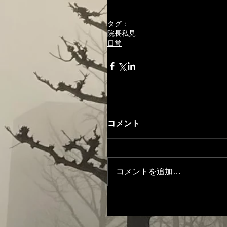
タグ：
院長私見
日常
コメント
コメントを追加…