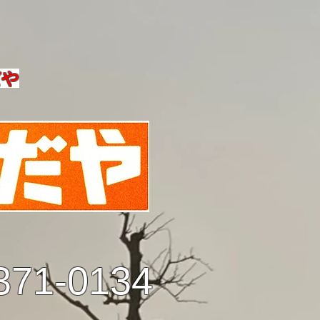
だや
371-0134