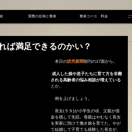
術
実際の症例と整体
整体コース 料金
ご
れば満足できるのかい？
　本日の
読売新聞
朝刊の17面から。
成人した娘や息子たちに育て方を非難
される高齢者の悩み相談が増えている
とか。
　例を上げましょう。
　長女(５９)が小学生の頃、父親が借
金を残して失踪。母親はやむなく長女
を実家に預けて働き娘を育てた。やが
て結婚して子育ても経験した長女が、