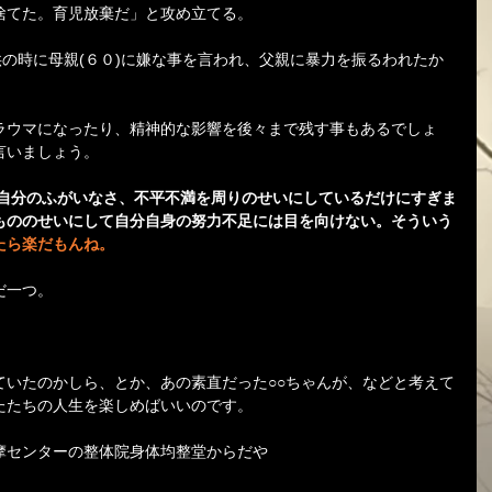
捨てた。育児放棄だ」と攻め立てる。
供の時に母親(６０)に嫌な事を言われ、父親に暴力を振るわれたか
ラウマになったり、精神的な影響を後々まで残す事もあるでしょ
言いましょう。
自分のふがいなさ、不平不満を周りのせいにしているだけにすぎま
もののせいにして自分自身の努力不足には目を向けない。そういう
たら楽だもんね。
だ一つ。
ていたのかしら、とか、あの素直だった○○ちゃんが、などと考えて
たたちの人生を楽しめばいいのです。
摩センターの整体院身体均整堂からだや