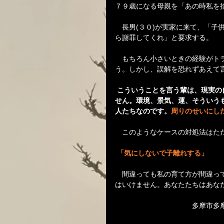
７９歳になる母親を「あの時私を
　長男(３０)が実家に来て、「子
ら謝罪してくれ」と要求する。
　もちろん小さいときの経験がト
う。しかし、誤解を恐れずあえて
こういうことを言う輩は、現実の
せん。環境、景気、運、そういう
人たちなのです。
周りのせいにし
　このようなケースの対処法はた
「気にしないで子離れする」
　間違っても私の育て方が間違っ
はいけません。あなたたちはあな
　　　　　　　　　　　多摩市多