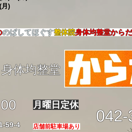
(月)
の
のばしてほぐす
整体院
身体均整堂から
身体均整堂
:00
月曜日定休
042-
59-4
店舗前駐車場あり