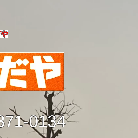
だや
371-0134