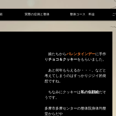
術
実際の症例と整体
整体コース 料金
ご
　娘たちから
バレンタインデー
に手作
り
チョコ＆クッキー
をもらいました。
　あと何年もらえるか・・・。などと
考えてしまうのはすっかりジジイ的発
想ですね。
　ちなみにクッキーは
私の似顔絵
だそ
うです。
多摩市多摩センターの整体院身体均整
堂からだや