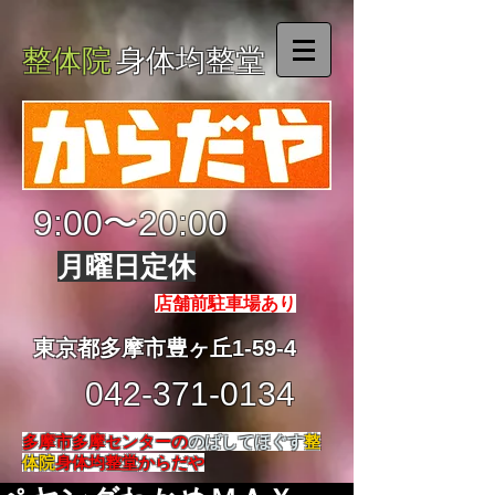
整体院
身体均整堂
9:00〜20:00
月曜日定休
店舗前駐車場あり
東京都多摩市豊ヶ丘1-59-4
042-371-0134
多摩市多摩センターの
のばしてほぐす
整
体院
身体均整堂からだや