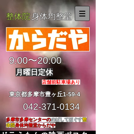
整体院
身体均整堂
9:00〜20:00
月曜日定休
店舗前駐車場あり
東京都多摩市豊ヶ丘1-59-4
042-371-0134
多摩市多摩センターの
のばしてほぐす
整
体院
身体均整堂からだや