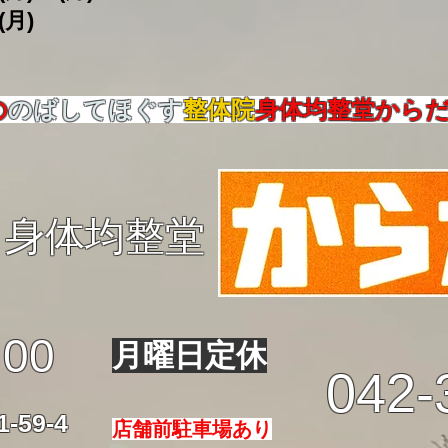
(月)
の
のばしてほぐす
整体院
身体均整堂から
身体均整堂
:00
月曜日定休
042-
59-4
店舗前駐車場あり