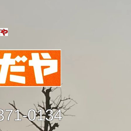
だや
371-0134