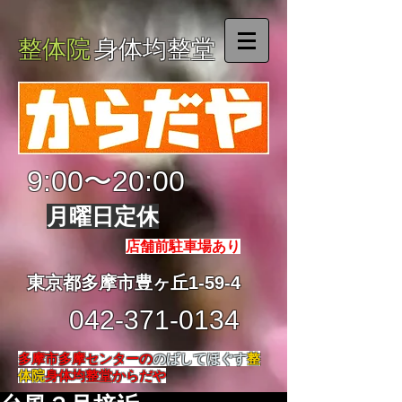
整体院
身体均整堂
9:00〜20:00
月曜日定休
店舗前駐車場あり
東京都多摩市豊ヶ丘1-59-4
042-371-0134
多摩市多摩センターの
のばしてほぐす
整
体院
身体均整堂からだや