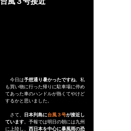
台風３号接近
　今日は
予想通り暑かったですね
。私
も買い物に行った帰りに駐車場に停め
てあった車のハンドルが熱くてやけど
するかと思いました。
　さて、
日本列島に
台風３号
が接近し
ています
。予報では明日の朝には九州
に上陸し、
西日本を中心に暴風雨の恐