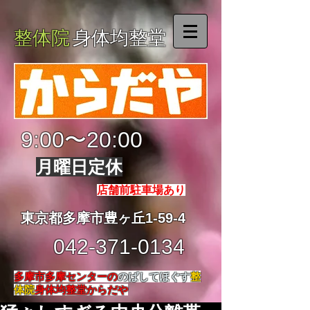
整体院
身体均整堂
9:00〜20:00
月曜日定休
店舗前駐車場あり
東京都多摩市豊ヶ丘1-59-4
042-371-0134
多摩市多摩センターの
のばしてほぐす
整
体院
身体均整堂からだや