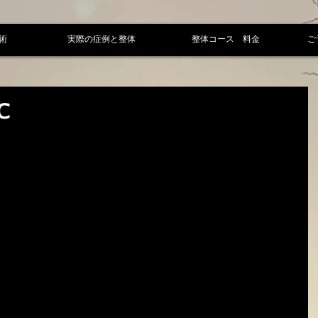
術
実際の症例と整体
整体コース 料金
ご
℃