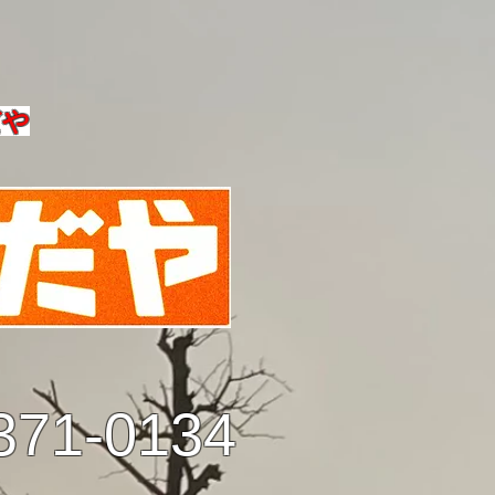
だや
371-0134