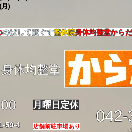
(月)
の
のばしてほぐす
整体院
身体均整堂から
身体均整堂
:00
月曜日定休
042-
59-4
店舗前駐車場あり