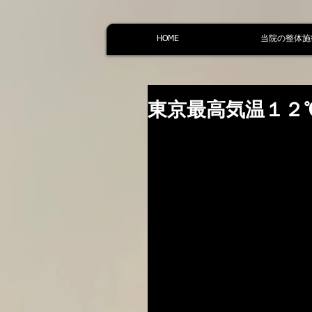
HOME
当院の整体施
東京最高気温１２