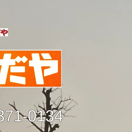
だや
371-0134