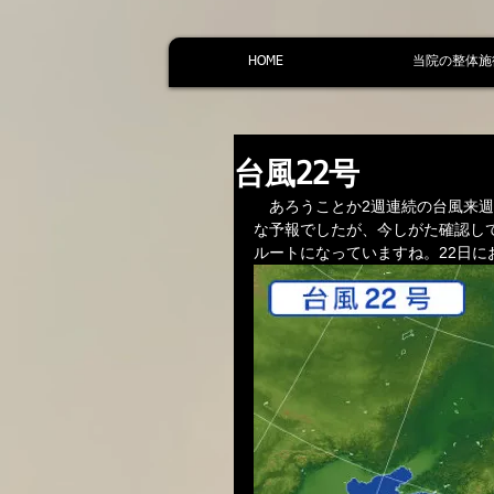
HOME
当院の整体施
台風22号
　あろうことか2週連続の台風来
な予報でしたが、今しがた確認し
ルートになっていますね。22日