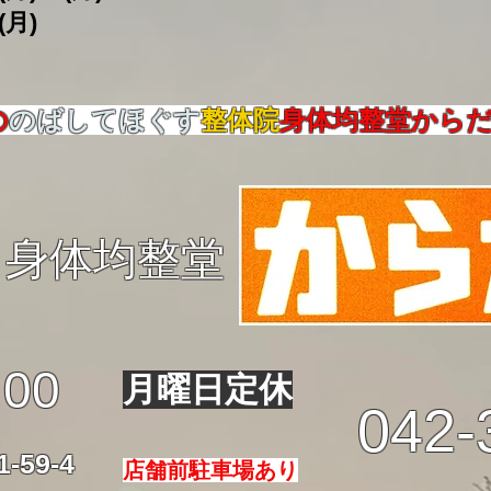
(月)
の
のばしてほぐす
整体院
身体均整堂から
身体均整堂
:00
月曜日定休
042-
59-4
店舗前駐車場あり