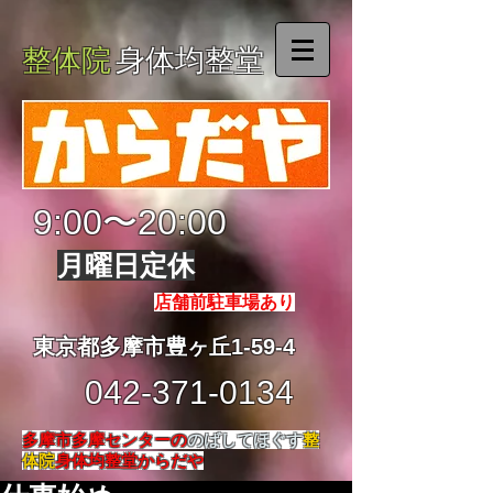
整体院
身体均整堂
9:00〜20:00
月曜日定休
店舗前駐車場あり
東京都多摩市豊ヶ丘1-59-4
042-371-0134
多摩市多摩センターの
のばしてほぐす
整
体院
身体均整堂からだや