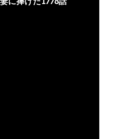
妻に捧げた1778話