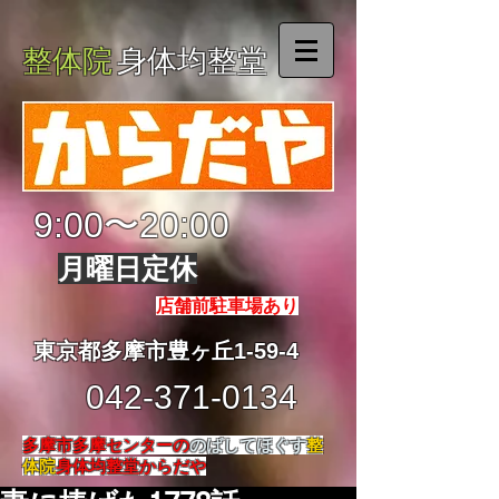
整体院
身体均整堂
9:00〜20:00
月曜日定休
店舗前駐車場あり
東京都多摩市豊ヶ丘1-59-4
042-371-0134
多摩市多摩センターの
のばしてほぐす
整
体院
身体均整堂からだや