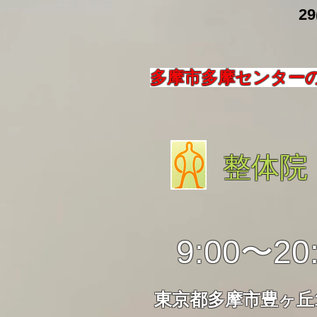
​ 29
多摩市多摩センター
整体院
9:00〜20
東京都多摩市豊ヶ丘1-