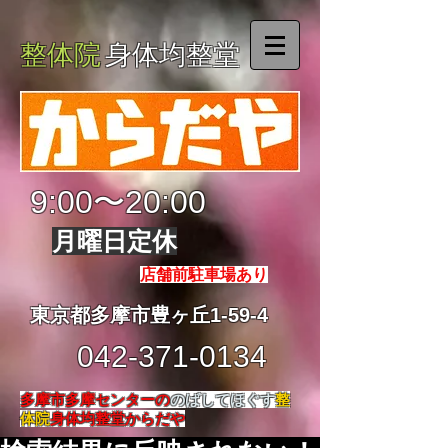
整体院
身体均整堂
9:00〜20:00
月曜日定休
店舗前駐車場あり
東京都多摩市豊ヶ丘1-59-4
042-371-0134
多摩市多摩センターの
のばしてほぐす
整
体院
身体均整堂からだや