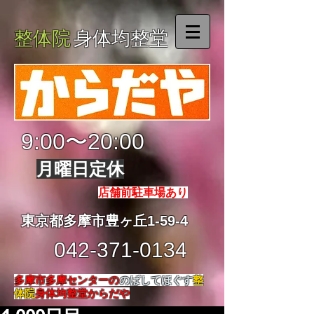
整体院
身体均整堂
9:00〜20:00
月曜日定休
店舗前駐車場あり
東京都多摩市豊ヶ丘1-59-4
042-371-0134
多摩市多摩センターの
のばしてほぐす
整
体院
身体均整堂からだや