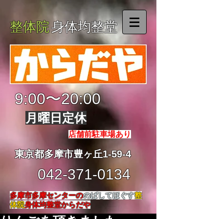
整体院
身体均整堂
9:00〜20:00
月曜日定休
店舗前駐車場あり
東京都多摩市豊ヶ丘1-59-4
042-371-0134
多摩市多摩センターの
のばしてほぐす
整
体院
身体均整堂からだや