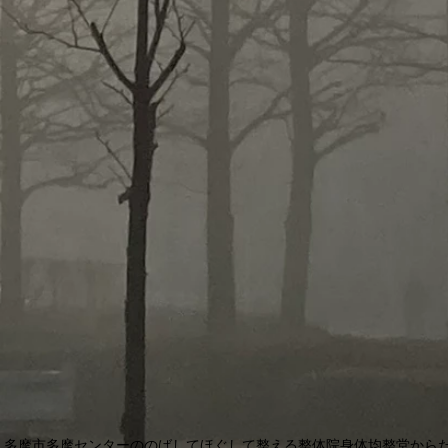
多摩市多摩センターののばしてほぐして整える整体院身体均整堂から