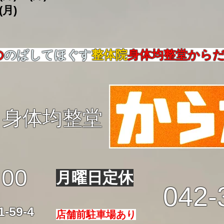
(月)
の
のばしてほぐす
整体院
身体均整堂から
身体均整堂
:00
月曜日定休
042-
59-4
店舗前駐車場あり