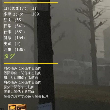
はじめまして
（1）
1件の記事
多摩センター
（109）
109件の記事
筋肉
（55）
55件の記事
日常
（641）
641件の記事
仕事
（381）
381件の記事
健康
（154）
154件の記事
史蹟
（9）
9件の記事
時事
（186）
186件の記事
タグ
肘の痛みに関係する筋肉
股関節痛に関係する筋肉
肩こりに関係する筋肉
肩の痛みに関係する筋肉
腰痛に関係する筋肉
膝痛に関係する筋肉
院長のおすすめ色々
院長私見
だや