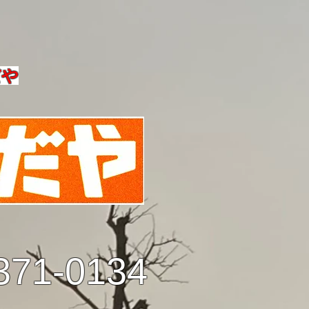
だや
371-0134