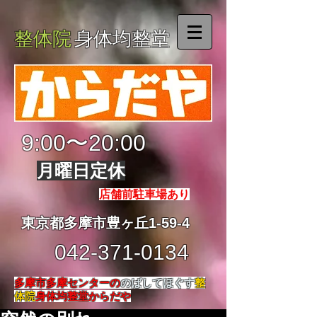
整体院
身体均整堂
9:00〜20:00
月曜日定休
店舗前駐車場あり
東京都多摩市豊ヶ丘1-59-4
042-371-0134
多摩市多摩センターの
のばしてほぐす
整
体院
身体均整堂からだや