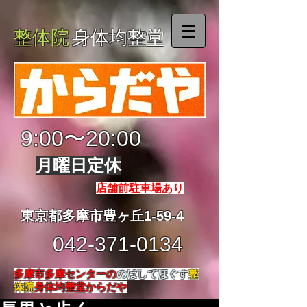
整体院
身体均整堂
9:00〜20:00
月曜日定休
店舗前駐車場あり
東京都多摩市豊ヶ丘1-59-4
042-371-0134
多摩市多摩センターの
のばしてほぐす
整
体院
身体均整堂からだや