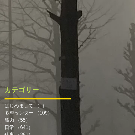
カテゴリー
はじめまして
（1）
1件の記事
多摩センター
（109）
109件の記事
筋肉
（55）
55件の記事
日常
（641）
641件の記事
仕事
（381）
381件の記事