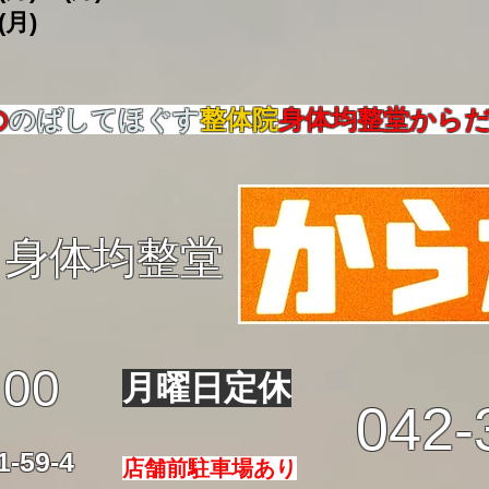
(月)
の
のばしてほぐす
整体院
身体均整堂から
身体均整堂
:00
月曜日定休
042-
59-4
店舗前駐車場あり