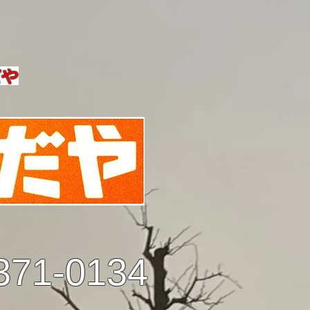
だや
371-0134