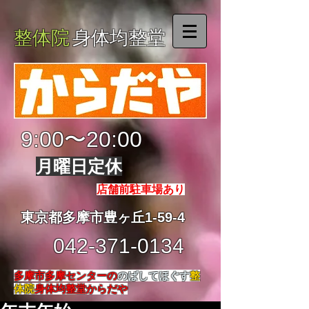
整体院
身体均整堂
9:00〜20:00
月曜日定休
店舗前駐車場あり
東京都多摩市豊ヶ丘1-59-4
042-371-0134
多摩市多摩センターの
のばしてほぐす
整
体院
身体均整堂からだや