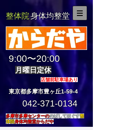
整体院
身体均整堂
9:00〜20:00
月曜日定休
店舗前駐車場あり
東京都多摩市豊ヶ丘1-59-4
042-371-0134
多摩市多摩センターの
のばしてほぐす
整
体院
身体均整堂からだや