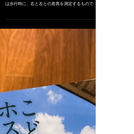
スマホのアプリ「ヘルスケア」の「歩行」の項目
に「歩行非対称性」というものがあります。これ
は歩行時に、右と左との差異を測定するもので
「０％」なら歩行時の足の運びが左右完全に均等
だということです。 久々にこの項目を確認してみ
たら、長年ずっと「０％」だったのに「1.2％」と
の測定...