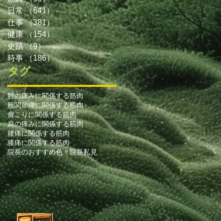
日常
（641）
641件の記事
ぶ
仕事
（381）
381件の記事
健康
（154）
154件の記事
史蹟
（9）
9件の記事
時事
（186）
186件の記事
タグ
肘の痛みに関係する筋肉
股関節痛に関係する筋肉
内
肩こりに関係する筋肉
し
肩の痛みに関係する筋肉
ら
腰痛に関係する筋肉
閉
膝痛に関係する筋肉
取
院長のおすすめ色々
院長私見