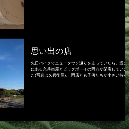
なみに１０月上旬にこんなに最高気温が上がらないの
は、テレ朝の朝の依田さんの天気予報によると８８年
りだとか。また、週間予報に...
思い出の店
先日バイクでニュータウン通りを走っていたら、堀之
にある久兵衛屋とビッグボーイの両方が閉店していま
た(写真は久兵衛屋)。 両店とも子供たちが小さい時か
たびたび行っていたお店です。特にビッグボーイは自
症の長男が、バイキングで初めて自分の好きなものを
って食べるという楽し...