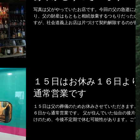
写真は父がやっていたお店です。今回の父の急逝にあ
り、父の財産はもともと相続放棄するつもりだったの
すが、社会道義上お店は片づけて契約解除するのが筋
と思い、先週視察に行ってきました。 行く前は一人で
全部対応せねばなるまいと悲壮な覚悟で出発したので
が、不動産屋さんを通して...
１５日はお休み１６日より
通常営業です
１５日は父の葬儀のためお休みさせていただきます。
６日から通常営業です。 父が住んでいた仙台の後片付
けのため、今後不定期で休む可能性があります。ご了
ください。昨日父が経営していたカラオケスナックの
況を見に行ったら業者への未払い等ですでに２０万超
え…。ヤレヤレですな。...