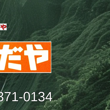
だや
371-0134