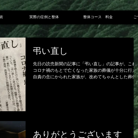
術
実際の症例と整体
整体コース 料金
ご
弔い直し
先日の読売新聞の記事に「弔い直し」の記事が。これ
コロナ禍のもとで亡くなった家族の葬儀が十分に行え
自責の念にかられた家族が、改めてちゃんとした葬儀
行いそれによって気持ちの整理をつけるというもので
新型コロナが落ち着いてきた昨今増えてきているそう
だ。...
ありがとうございます