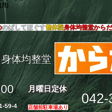
(月)
の
のばしてほぐす
整体院
身体均整堂から
身体均整堂
:00
月曜日定休
042-
59-4
店舗前駐車場あり