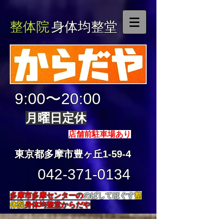
整体院
身体均整堂
9:00〜20:00
月曜日定休
店舗前駐車場あり
東京都多摩市豊ヶ丘1-59-4
042-371-0134
多摩市多摩センターの
のばしてほぐす
整
体院
身体均整堂からだや