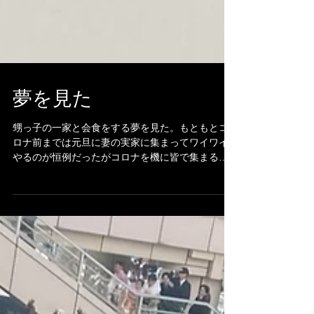
夢を見た
甥っ子の一家と会食をする夢を見た。もともとコ
ロナ前までは元旦に妻の実家に集まってワイワイ
やるのが恒例だったがコロナを機に皆で集まるこ
とも無くなっていた。 夢の中の会食で甥っ子だ
けが来ていない。 「○○はどうしたの？」と義妹に
聞くと 「今日は仕事」との答え。...