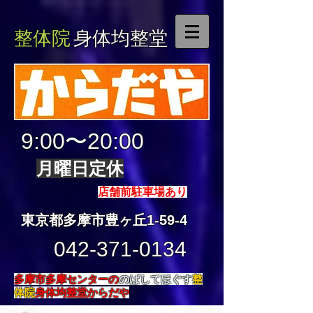
整体院
身体均整堂
9:00〜20:00
月曜日定休
店舗前駐車場あり
東京都多摩市豊ヶ丘1-59-4
042-371-0134
多摩市多摩センターの
のばしてほぐす
整
体院
身体均整堂からだや