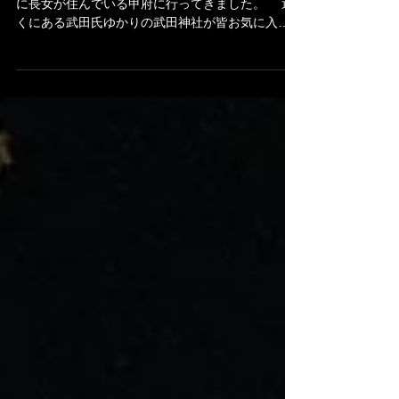
先日、長男の誕生日を家族５人でお祝いするため
に長女が住んでいる甲府に行ってきました。 近
くにある武田氏ゆかりの武田神社が皆お気に入り
で、長女のところに行くと毎回と言っていいほど
参拝しています。今回はちょうど紅葉のタイミン
グで境内のもみじが緑、黄、赤と見事なコントラ
ストを描...