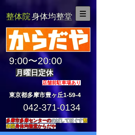
整体院
身体均整堂
9:00〜20:00
月曜日定休
店舗前駐車場あり
東京都多摩市豊ヶ丘1-59-4
042-371-0134
多摩市多摩センターの
のばしてほぐす
整
体院
身体均整堂からだや