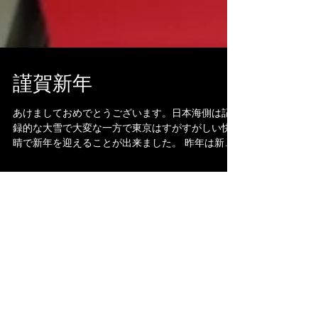
謹賀新年
あけましておめでとうございます。日本海側は記
録的な大雪で大変な一方で東京はすがすがしい快
晴で新年を迎えることが出来ました。 昨年は新型
コロナウイルスの影響で世界中が予想もしないよ
うな事態に陥りました。当院も例外ではなく４月
の売り上げは昨年の４割、５月は６割と一時は経
営の危機...
2
/
2
アーカイブ