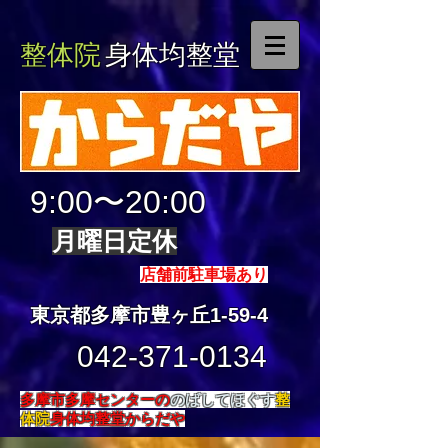
整体院
身体均整堂
9:00〜20:00
月曜日定休
店舗前駐車場あり
東京都多摩市豊ヶ丘1-59-4
042-371-0134
多摩市多摩センターの
のばしてほぐす
整
体院
身体均整堂からだや