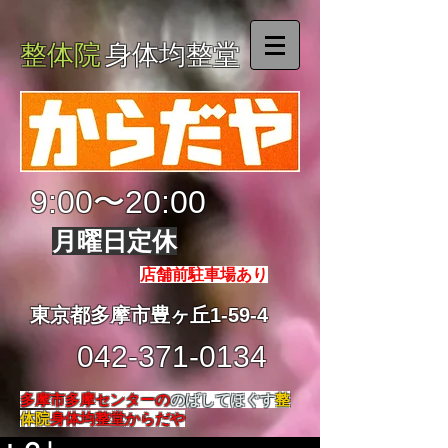
整体院
身体均整堂
9:00〜20:00
月曜日定休
店舗前駐車場あり
東京都多摩市豊ヶ丘1-59-4
042-371-0134
多摩市多摩センターの
のばしてほぐす
整
体院
身体均整堂からだや