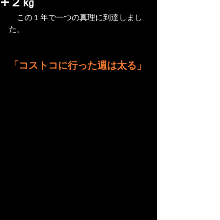
+２㎏
　この１年で一つの真理に到達しまし
た。
「コストコに行った週は太る」